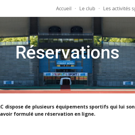
Accueil
Le club
Les activités 
ip to main content
Skip to navigat
Réservations
AC dispose de plusieurs équipements sportifs qui lui so
s avoir formulé une réservation en ligne.